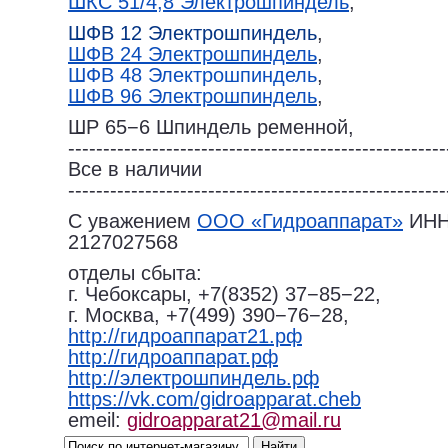
ШКС 51/4,8 Электрошпиндель
,
ШФВ 12 Электрошпиндель
,
ШФВ 24 Электрошпиндель
,
ШФВ 48 Электрошпиндель
,
ШФВ 96 Электрошпиндель
,
ШР 65−6 Шпиндель ременной,
------------------------------------------------------
Все в наличии
------------------------------------------------------
С уважением
ООО «Гидроаппарат»
ИН
2127027568
отделы сбыта:
г. Чебоксары, +7(8352) 37−85−22,
г. Москва, +7(499) 390−76−28,
http://гидроаппарат21.рф
http://гидроаппарат.рф
http://электрошпиндель.рф
https://vk.com/gidroapparat.cheb
emeil:
gidroapparat21@mail.ru