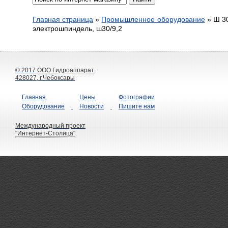
Главная страница
»
Промышленное оборудование
»
Ш 30
электрошпиндель, ш30/9,2
© 2017
ООО Гидроаппарат
.
428027, г.Чебоксары
Главная
Цены
Фотографии
Оборудование
Новости
Пишите нам
Международный проект
"Интернет-Столица"