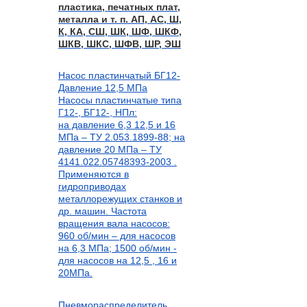
пластика, печатных плат,
металла и т. п. АП, АС, Ш,
К, КА, СШ, ШК, ШФ, ШКФ,
ШКВ, ШКС, ШФВ, ШР, ЭШ
Насос пластинчатый БГ12-
Давление 12,5 МПа
Насосы пластинчатые типа
Г12-, БГ12-, НПл:
на давление 6,3 12,5 и 16
МПа – ТУ 2.053.1899-88; на
давление 20 МПа – ТУ
4141.022.05748393-2003 .
Применяются в
гидроприводах
металлорежущих станков и
др. машин. Частота
вращения вала насосов:
960 об/мин – для насосов
на 6,3 МПа; 1500 об/мин -
для насосов на 12,5 , 16 и
20МПа.
Пневмораспределитель