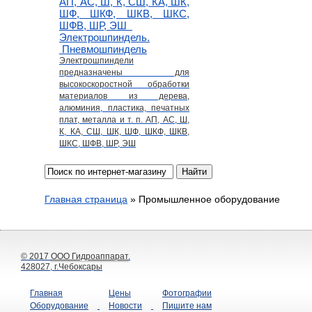
АП, АС, Ш, К, СШ, КА, ШК,
ШФ, ШКФ, ШКВ, ШКС,
ШФВ, ШР, ЭШ
Электрошпиндель.
Пневмошпиндель
Электрошпиндели
предназначены для
высокоскоростной обработки
материалов из дерева,
алюминия, пластика, печатных
плат, металла и т. п. АП, АС, Ш,
К, КА, СШ, ШК, ШФ, ШКФ, ШКВ,
ШКС, ШФВ, ШР, ЭШ
Главная страница
»
Промышленное оборудование
© 2017
ООО Гидроаппарат
.
428027, г.Чебоксары
Главная
Цены
Фотографии
Оборудование
Новости
Пишите нам