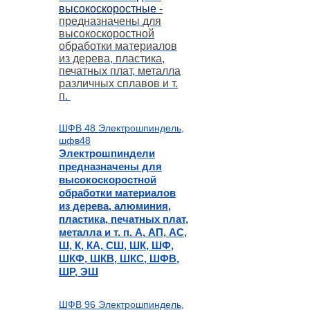
высокоскоростные -
предназначены для
высокоскоростной
обработки материалов
из дерева, пластика,
печатных плат, металла
различных сплавов и т.
п.
ШФВ 48 Электрошпиндель,
шфв48
Электрошпиндели
предназначены для
высокоскоростной
обработки материалов
из дерева,
алюминия,
пластика, печатных плат,
металла и т. п.
А, АП, АС,
Ш, К, КА, СШ, ШК, ШФ,
ШКФ, ШКВ, ШКС, ШФВ,
ШР, ЭШ
ШФВ 96 Электрошпиндель,