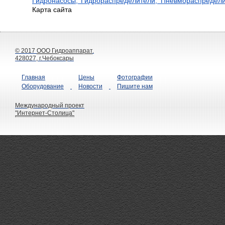
Гидронасосы, Гидрораспределители, Пневмораспредели.
Карта сайта
© 2017
ООО Гидроаппарат
.
428027, г.Чебоксары
Главная
Цены
Фотографии
Оборудование
Новости
Пишите нам
Международный проект
"Интернет-Столица"