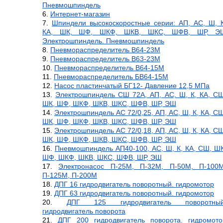
Пневмошпиндель
Интернет-магазин
Шпиндели высокоскоростные серии: АП, АС, Ш, К
КА, ШК, ШФ, ШКФ, ШКВ, ШКС, ШФВ, ШР, Э
Электрошпиндель. Пневмошпиндель
Пневмораспределитель В64-23М
Пневмораспределитель В63-23М
Пневмораспределитель В64-15М
Пневмораспределитель БВ64-15М
Насос пластинчатый БГ12- Давление 12,5 МПа
Электрошпиндель СШ 72А, АП, АС, Ш, К, КА, СШ
ШК, ШФ, ШКФ, ШКВ, ШКС, ШФВ, ШР, ЭШ
Электрошпиндель АС 72/0,25, АП, АС, Ш, К, КА, СШ
ШК, ШФ, ШКФ, ШКВ, ШКС, ШФВ, ШР, ЭШ
Электрошпиндель АС 72/0,18, АП, АС, Ш, К, КА, СШ
ШК, ШФ, ШКФ, ШКВ, ШКС, ШФВ, ШР, ЭШ
Пневмошпиндель АП40-100, АС, Ш, К, КА, СШ, ШК
ШФ, ШКФ, ШКВ, ШКС, ШФВ, ШР, ЭШ
Электронасос П-25М, П-32М, П-50М, П-100М
П-125М, П-200М
ДПГ 16 гидродвигатель поворотный. гидромотор
ДПГ 63 гидродвигатель поворотный. гидромотор
ДПГ 125 гидродвигатель поворотный
гидродвигатель поворота
ДПГ 200 гидродвигатель поворота. гидромото