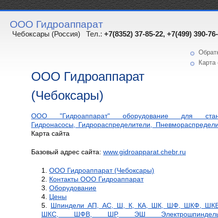
ООО Гидроаппарат
Чебоксары (Россия) Тел.:
+7(8352) 37-85-22, +7(499) 390-76
Обрат
Карта 
ООО Гидроаппарат
(Чебоксары)
ООО "Гидроаппарат" оборудование для станк
Гидронасосы, Гидрораспределители, Пневмораспредели.
Карта сайта
Базовый адрес сайта:
www.gidroapparat.chebr.ru
ООО Гидроаппарат (Чебоксары)
Контакты ООО Гидроаппарат
Оборудование
Цены
Шпиндели АП, АС, Ш, К, КА, ШК, ШФ, ШКФ, ШКВ
ШКС, ШФВ, ШР, ЭШ Электрошпиндель